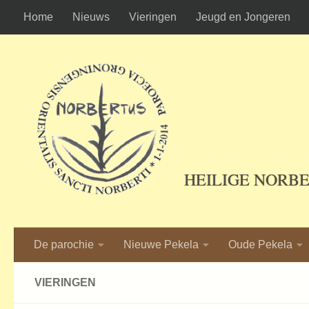
Home
Nieuws
Vieringen
Jeugd en Jongeren
Ga naar de inhoud
HEILIGE NORB
De parochie
Nieuwe Pekela
Oude Pekela
VIERINGEN