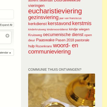
Doordeweekse
advent
bedevaart
vieringen
eucharistieviering
gezinsviering
jaar van franciscus
kerstmis
kerstavond
kerkdienst
Expand All
kindje wiegen
kinderkruisweg
kinderwoorddienst
oecumenische dienst
Kruisweg
open
Paaswake
Pasen 2018
pastorale
deur
woord- en
hulp
Rozenkrans
communieviering
calendar
COMMUNIE THUIS ONTVANGEN?