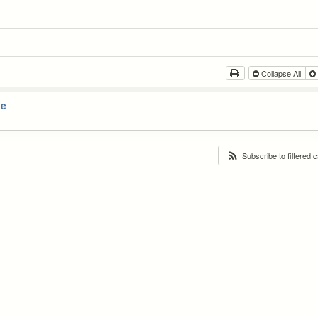
Collapse All
he
Subscribe to filtered 