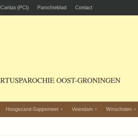
Caritas (PCI)
Parochieblad
Contact
ERTUSPAROCHIE OOST-GRONINGEN
Hoogezand-Sappemeer
Veendam
Winschoten