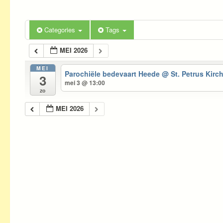
Categories
Tags
MEI 2026
MEI
Parochiële bedevaart Heede
@ St. Petrus Kirc
3
mei 3 @ 13:00
zo
MEI 2026