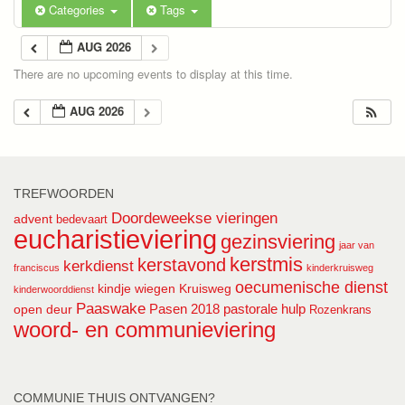
Categories
Tags
AUG 2026
There are no upcoming events to display at this time.
AUG 2026
TREFWOORDEN
Doordeweekse vieringen
advent
bedevaart
eucharistieviering
gezinsviering
jaar van
kerstmis
kerstavond
kerkdienst
franciscus
kinderkruisweg
oecumenische dienst
kindje wiegen
Kruisweg
kinderwoorddienst
Paaswake
Pasen 2018
pastorale hulp
open deur
Rozenkrans
woord- en communieviering
COMMUNIE THUIS ONTVANGEN?