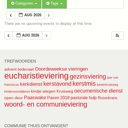
Categories
Tags
AUG 2026
There are no upcoming events to display at this time.
AUG 2026
TREFWOORDEN
Doordeweekse vieringen
advent
bedevaart
eucharistieviering
gezinsviering
jaar van
kerstmis
kerstavond
kerkdienst
franciscus
kinderkruisweg
oecumenische dienst
kindje wiegen
Kruisweg
kinderwoorddienst
Paaswake
Pasen 2018
pastorale hulp
open deur
Rozenkrans
woord- en communieviering
COMMUNIE THUIS ONTVANGEN?