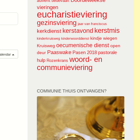
Doordeweekse
advent
bedevaart
vieringen
eucharistieviering
gezinsviering
jaar van franciscus
kerstmis
kerstavond
kerkdienst
kindje wiegen
kinderkruisweg
kinderwoorddienst
oecumenische dienst
Kruisweg
open
Paaswake
Pasen 2018
pastorale
deur
calendar
woord- en
hulp
Rozenkrans
communieviering
COMMUNIE THUIS ONTVANGEN?