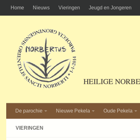
Home
Nieuws
Vieringen
Jeugd en Jongeren
Ga naar de inhoud
HEILIGE NORB
De parochie
Nieuwe Pekela
Oude Pekela
VIERINGEN