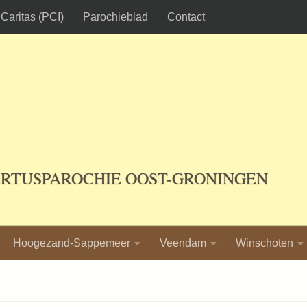
Caritas (PCI)
Parochieblad
Contact
ERTUSPAROCHIE OOST-GRONINGEN
Hoogezand-Sappemeer
Veendam
Winschoten