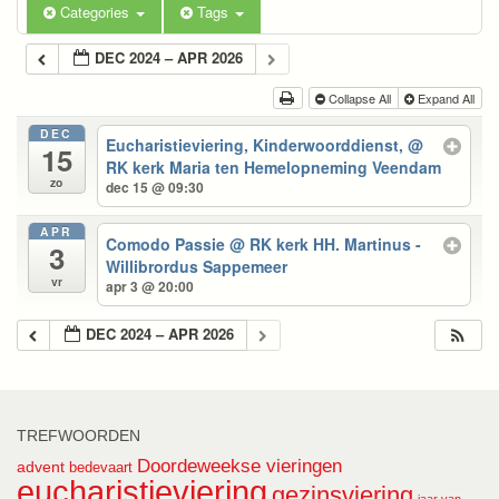
Categories
Tags
DEC 2024 – APR 2026
Collapse All
Expand All
DEC
Eucharistieviering, Kinderwoorddienst,
@
15
RK kerk Maria ten Hemelopneming Veendam
zo
dec 15 @ 09:30
APR
Comodo Passie
@ RK kerk HH. Martinus -
3
Willibrordus Sappemeer
vr
apr 3 @ 20:00
DEC 2024 – APR 2026
TREFWOORDEN
Doordeweekse vieringen
advent
bedevaart
eucharistieviering
gezinsviering