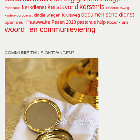
jaar van
kerstmis
kerstavond
kerkdienst
franciscus
kinderkruisweg
oecumenische dienst
kindje wiegen
Kruisweg
kinderwoorddienst
Paaswake
Pasen 2018
pastorale hulp
open deur
Rozenkrans
woord- en communieviering
COMMUNIE THUIS ONTVANGEN?