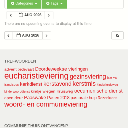
Categories
Tags
AUG 2026
There are no upcoming events to display at this time.
AUG 2026
TREFWOORDEN
Doordeweekse vieringen
advent
bedevaart
eucharistieviering
gezinsviering
jaar van
kerstmis
kerstavond
kerkdienst
franciscus
kinderkruisweg
oecumenische dienst
kindje wiegen
Kruisweg
kinderwoorddienst
Paaswake
Pasen 2018
pastorale hulp
open deur
Rozenkrans
woord- en communieviering
COMMUNIE THUIS ONTVANGEN?