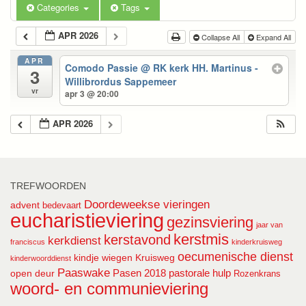
Categories
Tags
APR 2026
Collapse All
Expand All
APR
Comodo Passie
@ RK kerk HH. Martinus -
3
Willibrordus Sappemeer
vr
apr 3 @ 20:00
APR 2026
TREFWOORDEN
Doordeweekse vieringen
advent
bedevaart
eucharistieviering
gezinsviering
jaar van
kerstmis
kerstavond
kerkdienst
franciscus
kinderkruisweg
oecumenische dienst
kindje wiegen
Kruisweg
kinderwoorddienst
Paaswake
Pasen 2018
pastorale hulp
open deur
Rozenkrans
woord- en communieviering