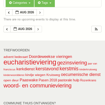
Categories
Tags
AUG 2026
There are no upcoming events to display at this time.
AUG 2026
TREFWOORDEN
Doordeweekse vieringen
advent
bedevaart
eucharistieviering
gezinsviering
jaar van
kerstmis
kerstavond
kerkdienst
franciscus
kinderkruisweg
oecumenische dienst
kindje wiegen
Kruisweg
kinderwoorddienst
Paaswake
Pasen 2018
pastorale hulp
open deur
Rozenkrans
woord- en communieviering
COMMUNIE THUIS ONTVANGEN?