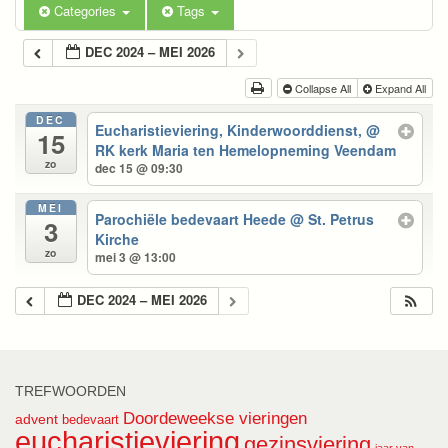
Categories
Tags
DEC 2024 – MEI 2026
Collapse All
Expand All
DEC
Eucharistieviering, Kinderwoorddienst,
@
15
RK kerk Maria ten Hemelopneming Veendam
zo
dec 15 @ 09:30
MEI
Parochiële bedevaart Heede
@ St. Petrus
3
Kirche
zo
mei 3 @ 13:00
DEC 2024 – MEI 2026
TREFWOORDEN
Doordeweekse vieringen
advent
bedevaart
eucharistieviering
gezinsviering