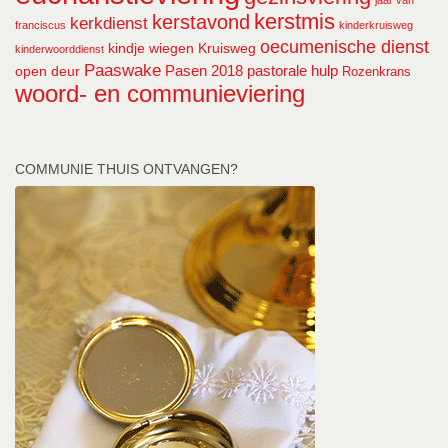
jaar van
kerstmis
kerstavond
kerkdienst
franciscus
kinderkruisweg
oecumenische dienst
kindje wiegen
Kruisweg
kinderwoorddienst
Paaswake
Pasen 2018
pastorale hulp
open deur
Rozenkrans
woord- en communieviering
COMMUNIE THUIS ONTVANGEN?