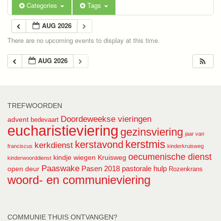
Categories
Tags
AUG 2026
There are no upcoming events to display at this time.
AUG 2026
TREFWOORDEN
Doordeweekse vieringen
advent
bedevaart
eucharistieviering
gezinsviering
jaar van
kerstmis
kerstavond
kerkdienst
franciscus
kinderkruisweg
oecumenische dienst
kindje wiegen
Kruisweg
kinderwoorddienst
Paaswake
Pasen 2018
pastorale hulp
open deur
Rozenkrans
woord- en communieviering
COMMUNIE THUIS ONTVANGEN?