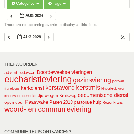
Categories
Tags
AUG 2026
There are no upcoming events to display at this time.
AUG 2026
TREFWOORDEN
Doordeweekse vieringen
advent
bedevaart
eucharistieviering
gezinsviering
jaar van
kerstmis
kerstavond
kerkdienst
franciscus
kinderkruisweg
oecumenische dienst
kindje wiegen
Kruisweg
kinderwoorddienst
Paaswake
Pasen 2018
pastorale hulp
open deur
Rozenkrans
woord- en communieviering
COMMUNIE THUIS ONTVANGEN?