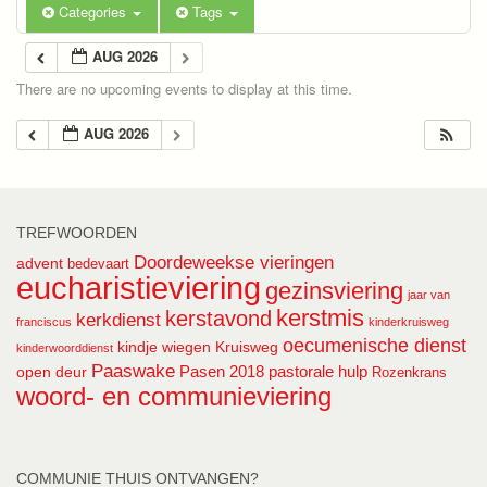
Categories
Tags
AUG 2026
There are no upcoming events to display at this time.
AUG 2026
TREFWOORDEN
Doordeweekse vieringen
advent
bedevaart
eucharistieviering
gezinsviering
jaar van
kerstmis
kerstavond
kerkdienst
franciscus
kinderkruisweg
oecumenische dienst
kindje wiegen
Kruisweg
kinderwoorddienst
Paaswake
Pasen 2018
pastorale hulp
open deur
Rozenkrans
woord- en communieviering
COMMUNIE THUIS ONTVANGEN?