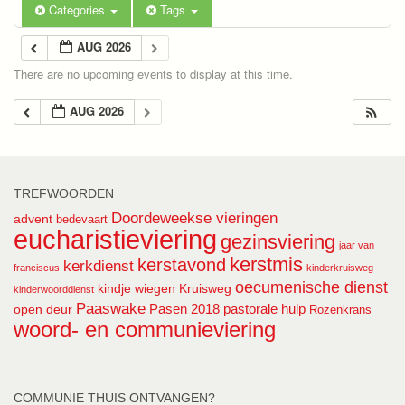
Categories
Tags
AUG 2026
There are no upcoming events to display at this time.
AUG 2026
TREFWOORDEN
Doordeweekse vieringen
advent
bedevaart
eucharistieviering
gezinsviering
jaar van
kerstmis
kerstavond
kerkdienst
franciscus
kinderkruisweg
oecumenische dienst
kindje wiegen
Kruisweg
kinderwoorddienst
Paaswake
Pasen 2018
pastorale hulp
open deur
Rozenkrans
woord- en communieviering
COMMUNIE THUIS ONTVANGEN?