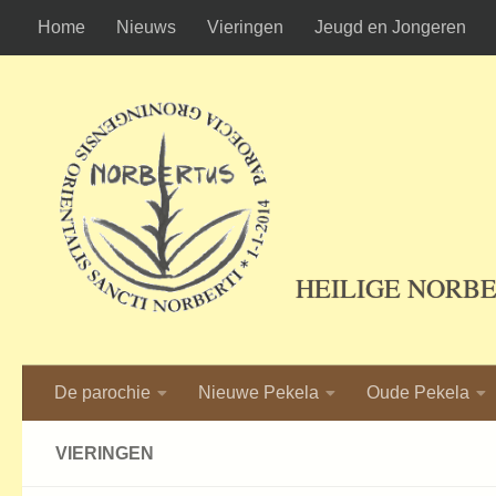
Home
Nieuws
Vieringen
Jeugd en Jongeren
Ga naar de inhoud
HEILIGE NORB
De parochie
Nieuwe Pekela
Oude Pekela
VIERINGEN