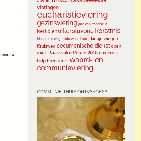
Doordeweekse
advent
bedevaart
vieringen
eucharistieviering
gezinsviering
jaar van franciscus
kerstmis
kerstavond
kerkdienst
kindje wiegen
kinderkruisweg
kinderwoorddienst
oecumenische dienst
Kruisweg
open
Paaswake
Pasen 2018
pastorale
deur
calendar
woord- en
hulp
Rozenkrans
communieviering
COMMUNIE THUIS ONTVANGEN?