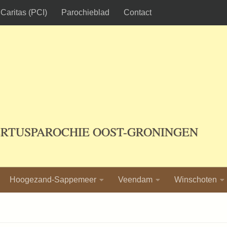
Caritas (PCI)
Parochieblad
Contact
ERTUSPAROCHIE OOST-GRONINGEN
Hoogezand-Sappemeer
Veendam
Winschoten