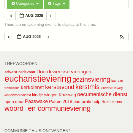
Categories
Tags
AUG 2026
There are no upcoming events to display at this time.
AUG 2026
TREFWOORDEN
Doordeweekse vieringen
advent
bedevaart
eucharistieviering
gezinsviering
jaar van
kerstmis
kerstavond
kerkdienst
franciscus
kinderkruisweg
oecumenische dienst
kindje wiegen
Kruisweg
kinderwoorddienst
Paaswake
Pasen 2018
pastorale hulp
open deur
Rozenkrans
woord- en communieviering
COMMUNIE THUIS ONTVANGEN?