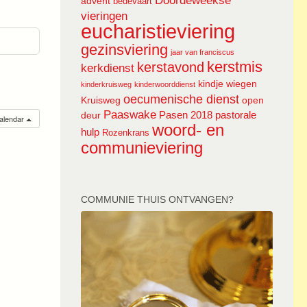
Doordeweekse
advent
bedevaart
vieringen
eucharistieviering
gezinsviering
jaar van franciscus
kerstmis
kerstavond
kerkdienst
kindje wiegen
kinderkruisweg
kinderwoorddienst
oecumenische dienst
Kruisweg
open
Paaswake
Pasen 2018
pastorale
deur
calendar
woord- en
hulp
Rozenkrans
communieviering
COMMUNIE THUIS ONTVANGEN?