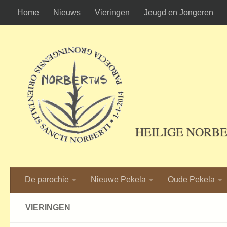
Home
Nieuws
Vieringen
Jeugd en Jongeren
Ga naar de inhoud
HEILIGE NORB
De parochie
Nieuwe Pekela
Oude Pekela
VIERINGEN