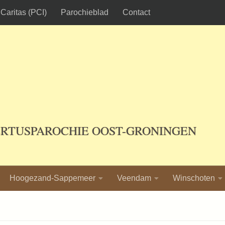
Caritas (PCI)
Parochieblad
Contact
ERTUSPAROCHIE OOST-GRONINGEN
Hoogezand-Sappemeer
Veendam
Winschoten