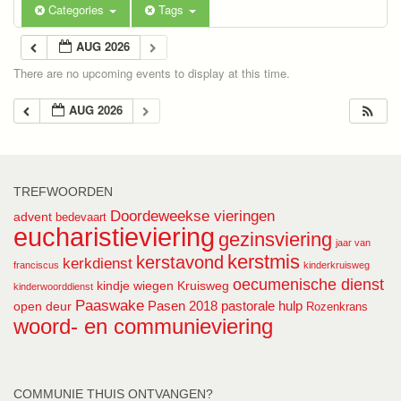
Categories
Tags
AUG 2026
There are no upcoming events to display at this time.
AUG 2026
TREFWOORDEN
Doordeweekse vieringen
advent
bedevaart
eucharistieviering
gezinsviering
jaar van
kerstmis
kerstavond
kerkdienst
franciscus
kinderkruisweg
oecumenische dienst
kindje wiegen
Kruisweg
kinderwoorddienst
Paaswake
Pasen 2018
pastorale hulp
open deur
Rozenkrans
woord- en communieviering
COMMUNIE THUIS ONTVANGEN?