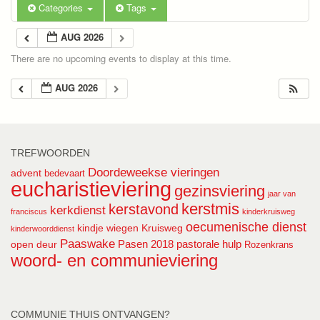
Categories
Tags
AUG 2026
There are no upcoming events to display at this time.
AUG 2026
TREFWOORDEN
Doordeweekse vieringen
advent
bedevaart
eucharistieviering
gezinsviering
jaar van
kerstmis
kerstavond
kerkdienst
franciscus
kinderkruisweg
oecumenische dienst
kindje wiegen
Kruisweg
kinderwoorddienst
Paaswake
Pasen 2018
pastorale hulp
open deur
Rozenkrans
woord- en communieviering
COMMUNIE THUIS ONTVANGEN?