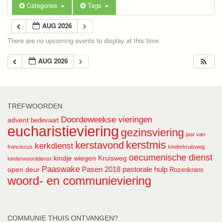
Categories
Tags
AUG 2026
There are no upcoming events to display at this time.
AUG 2026
TREFWOORDEN
Doordeweekse vieringen
advent
bedevaart
eucharistieviering
gezinsviering
jaar van
kerstmis
kerstavond
kerkdienst
franciscus
kinderkruisweg
oecumenische dienst
kindje wiegen
Kruisweg
kinderwoorddienst
Paaswake
Pasen 2018
pastorale hulp
open deur
Rozenkrans
woord- en communieviering
COMMUNIE THUIS ONTVANGEN?