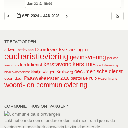
Jan 23 @ 19:00
SEP 2024 – JAN 2025
TREFWOORDEN
Doordeweekse vieringen
advent
bedevaart
eucharistieviering
gezinsviering
jaar van
kerstmis
kerstavond
kerkdienst
franciscus
kinderkruisweg
oecumenische dienst
kindje wiegen
Kruisweg
kinderwoorddienst
Paaswake
Pasen 2018
pastorale hulp
open deur
Rozenkrans
woord- en communieviering
COMMUNIE THUIS ONTVANGEN?
Lukt het om de een of andere reden niet meer om tijdens de
vieringen in onze kerk aanwezig te zijn, dan is er de