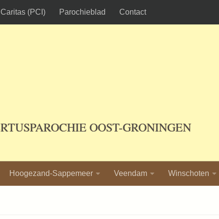
Caritas (PCI)
Parochieblad
Contact
ERTUSPAROCHIE OOST-GRONINGEN
Hoogezand-Sappemeer
Veendam
Winschoten