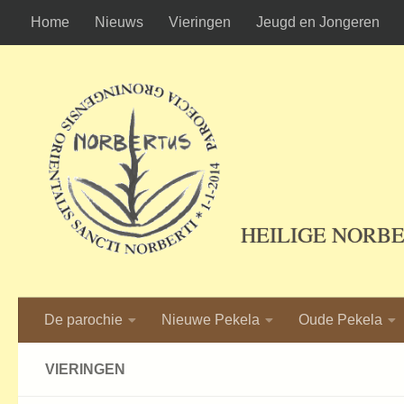
Home
Nieuws
Vieringen
Jeugd en Jongeren
Ga naar de inhoud
HEILIGE NORB
De parochie
Nieuwe Pekela
Oude Pekela
VIERINGEN