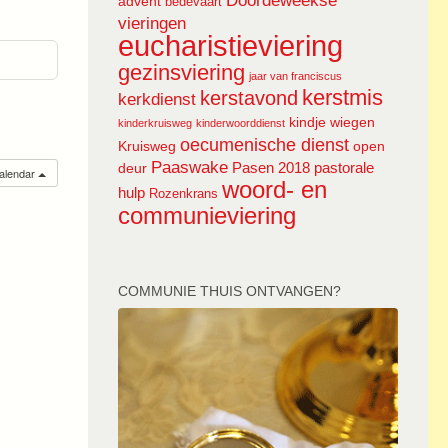
Doordeweekse
advent
bedevaart
vieringen
eucharistieviering
gezinsviering
jaar van franciscus
kerstmis
kerstavond
kerkdienst
kindje wiegen
kinderkruisweg
kinderwoorddienst
oecumenische dienst
Kruisweg
open
Paaswake
Pasen 2018
pastorale
deur
calendar
woord- en
hulp
Rozenkrans
communieviering
COMMUNIE THUIS ONTVANGEN?