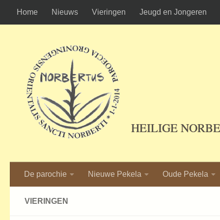
Home
Nieuws
Vieringen
Jeugd en Jongeren
Ga naar de inhoud
HEILIGE NORB
De parochie
Nieuwe Pekela
Oude Pekela
VIERINGEN