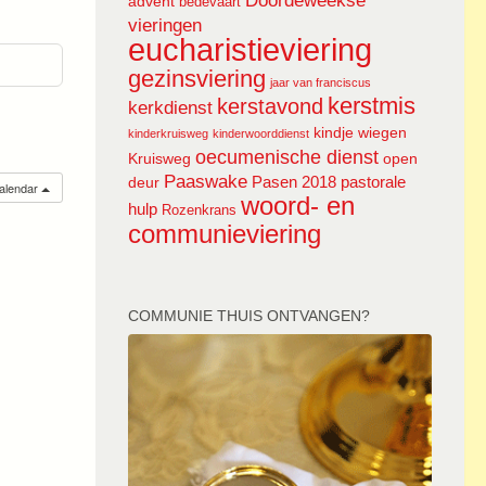
Doordeweekse
advent
bedevaart
vieringen
eucharistieviering
gezinsviering
jaar van franciscus
kerstmis
kerstavond
kerkdienst
kindje wiegen
kinderkruisweg
kinderwoorddienst
oecumenische dienst
Kruisweg
open
Paaswake
Pasen 2018
pastorale
deur
calendar
woord- en
hulp
Rozenkrans
communieviering
COMMUNIE THUIS ONTVANGEN?