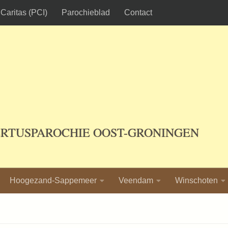
Caritas (PCI)
Parochieblad
Contact
ERTUSPAROCHIE OOST-GRONINGEN
Hoogezand-Sappemeer
Veendam
Winschoten