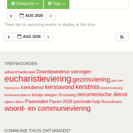
Categories
Tags
AUG 2026
There are no upcoming events to display at this time.
AUG 2026
TREFWOORDEN
Doordeweekse vieringen
advent
bedevaart
eucharistieviering
gezinsviering
jaar van
kerstmis
kerstavond
kerkdienst
franciscus
kinderkruisweg
oecumenische dienst
kindje wiegen
Kruisweg
kinderwoorddienst
Paaswake
Pasen 2018
pastorale hulp
open deur
Rozenkrans
woord- en communieviering
COMMUNIE THUIS ONTVANGEN?