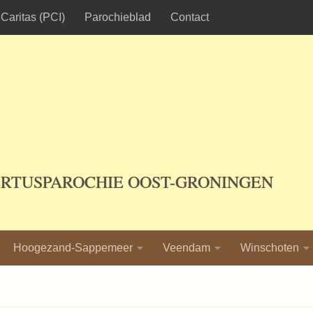
Caritas (PCI)
Parochieblad
Contact
ERTUSPAROCHIE OOST-GRONINGEN
Hoogezand-Sappemeer
Veendam
Winschoten