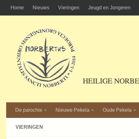
Home
Nieuws
Vieringen
Jeugd en Jongeren
Ga naar de inhoud
HEILIGE NORB
De parochie
Nieuwe Pekela
Oude Pekela
VIERINGEN