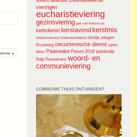
Doordeweekse
advent
bedevaart
vieringen
eucharistieviering
gezinsviering
jaar van franciscus
kerstmis
kerstavond
kerkdienst
kindje wiegen
kinderkruisweg
kinderwoorddienst
oecumenische dienst
Kruisweg
open
Paaswake
Pasen 2018
pastorale
deur
calendar
woord- en
hulp
Rozenkrans
communieviering
COMMUNIE THUIS ONTVANGEN?