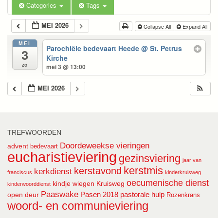
Categories
Tags
MEI 2026
Collapse All
Expand All
MEI
Parochiële bedevaart Heede
@ St. Petrus
3
Kirche
zo
mei 3 @ 13:00
MEI 2026
TREFWOORDEN
Doordeweekse vieringen
advent
bedevaart
eucharistieviering
gezinsviering
jaar van
kerstmis
kerstavond
kerkdienst
franciscus
kinderkruisweg
oecumenische dienst
kindje wiegen
Kruisweg
kinderwoorddienst
Paaswake
Pasen 2018
pastorale hulp
open deur
Rozenkrans
woord- en communieviering