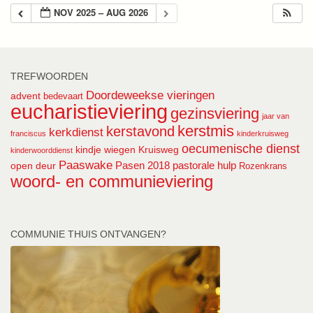
NOV 2025 – AUG 2026
TREFWOORDEN
Doordeweekse vieringen
advent
bedevaart
eucharistieviering
gezinsviering
jaar van
kerstmis
kerstavond
kerkdienst
franciscus
kinderkruisweg
oecumenische dienst
kindje wiegen
Kruisweg
kinderwoorddienst
Paaswake
Pasen 2018
pastorale hulp
open deur
Rozenkrans
woord- en communieviering
COMMUNIE THUIS ONTVANGEN?