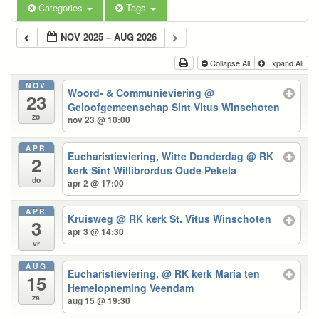
Categories
Tags
NOV 2025 – AUG 2026
Collapse All
Expand All
NOV
Woord- & Communieviering
@
23
Geloofgemeenschap Sint Vitus Winschoten
zo
nov 23 @ 10:00
APR
Eucharistieviering, Witte Donderdag
@ RK
2
kerk Sint Willibrordus Oude Pekela
do
apr 2 @ 17:00
APR
Kruisweg
@ RK kerk St. Vitus Winschoten
3
apr 3 @ 14:30
vr
AUG
Eucharistieviering,
@ RK kerk Maria ten
15
Hemelopneming Veendam
za
aug 15 @ 19:30