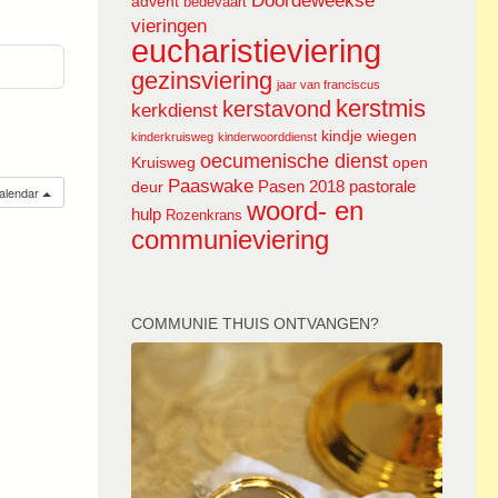
Doordeweekse
advent
bedevaart
vieringen
eucharistieviering
gezinsviering
jaar van franciscus
kerstmis
kerstavond
kerkdienst
kindje wiegen
kinderkruisweg
kinderwoorddienst
oecumenische dienst
Kruisweg
open
Paaswake
Pasen 2018
pastorale
deur
calendar
woord- en
hulp
Rozenkrans
communieviering
COMMUNIE THUIS ONTVANGEN?