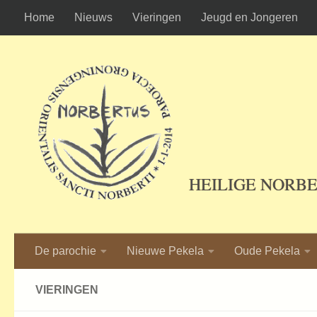
Home
Nieuws
Vieringen
Jeugd en Jongeren
Ga naar de inhoud
HEILIGE NORB
De parochie
Nieuwe Pekela
Oude Pekela
VIERINGEN