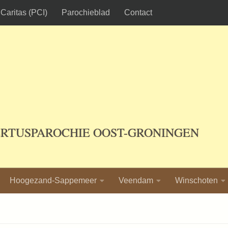
Caritas (PCI)
Parochieblad
Contact
ERTUSPAROCHIE OOST-GRONINGEN
Hoogezand-Sappemeer
Veendam
Winschoten