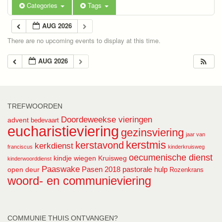
Categories
Tags
AUG 2026
There are no upcoming events to display at this time.
AUG 2026
TREFWOORDEN
Doordeweekse vieringen
advent
bedevaart
eucharistieviering
gezinsviering
jaar van
kerstmis
kerstavond
kerkdienst
franciscus
kinderkruisweg
oecumenische dienst
kindje wiegen
Kruisweg
kinderwoorddienst
Paaswake
Pasen 2018
pastorale hulp
open deur
Rozenkrans
woord- en communieviering
COMMUNIE THUIS ONTVANGEN?