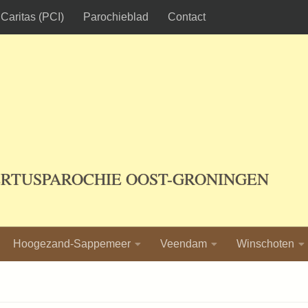
Caritas (PCI)
Parochieblad
Contact
ERTUSPAROCHIE OOST-GRONINGEN
Hoogezand-Sappemeer
Veendam
Winschoten