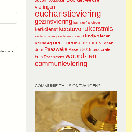
Doordeweekse
advent
bedevaart
vieringen
eucharistieviering
gezinsviering
jaar van franciscus
kerstmis
kerstavond
kerkdienst
kindje wiegen
kinderkruisweg
kinderwoorddienst
oecumenische dienst
Kruisweg
open
Paaswake
Pasen 2018
pastorale
deur
calendar
woord- en
hulp
Rozenkrans
communieviering
COMMUNIE THUIS ONTVANGEN?