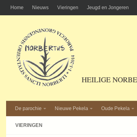
Home
Nieuws
Vieringen
Jeugd en Jongeren
Ga naar de inhoud
HEILIGE NORB
De parochie
Nieuwe Pekela
Oude Pekela
VIERINGEN