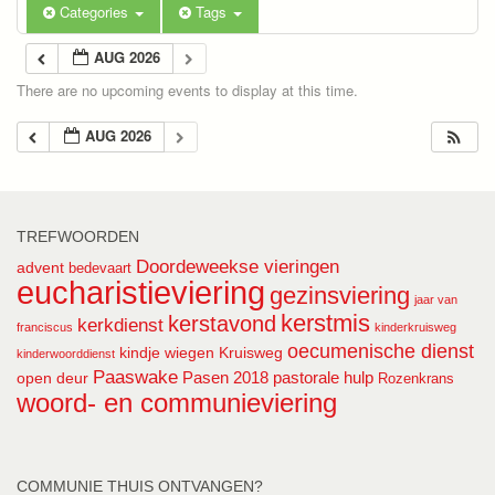
Categories
Tags
AUG 2026
There are no upcoming events to display at this time.
AUG 2026
TREFWOORDEN
Doordeweekse vieringen
advent
bedevaart
eucharistieviering
gezinsviering
jaar van
kerstmis
kerstavond
kerkdienst
franciscus
kinderkruisweg
oecumenische dienst
kindje wiegen
Kruisweg
kinderwoorddienst
Paaswake
Pasen 2018
pastorale hulp
open deur
Rozenkrans
woord- en communieviering
COMMUNIE THUIS ONTVANGEN?