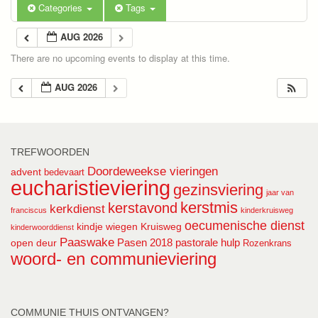
Categories
Tags
AUG 2026
There are no upcoming events to display at this time.
AUG 2026
TREFWOORDEN
Doordeweekse vieringen
advent
bedevaart
eucharistieviering
gezinsviering
jaar van
kerstmis
kerstavond
kerkdienst
franciscus
kinderkruisweg
oecumenische dienst
kindje wiegen
Kruisweg
kinderwoorddienst
Paaswake
Pasen 2018
pastorale hulp
open deur
Rozenkrans
woord- en communieviering
COMMUNIE THUIS ONTVANGEN?