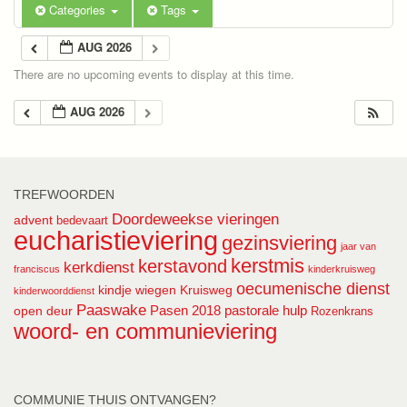
Categories
Tags
AUG 2026
There are no upcoming events to display at this time.
AUG 2026
TREFWOORDEN
Doordeweekse vieringen
advent
bedevaart
eucharistieviering
gezinsviering
jaar van
kerstmis
kerstavond
kerkdienst
franciscus
kinderkruisweg
oecumenische dienst
kindje wiegen
Kruisweg
kinderwoorddienst
Paaswake
Pasen 2018
pastorale hulp
open deur
Rozenkrans
woord- en communieviering
COMMUNIE THUIS ONTVANGEN?