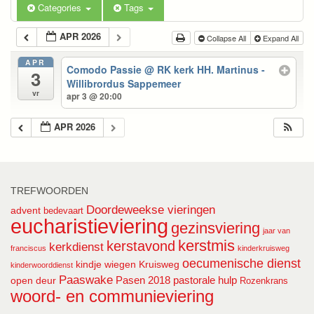
Categories
Tags
APR 2026
Collapse All
Expand All
APR
Comodo Passie
@ RK kerk HH. Martinus -
3
Willibrordus Sappemeer
vr
apr 3 @ 20:00
APR 2026
TREFWOORDEN
Doordeweekse vieringen
advent
bedevaart
eucharistieviering
gezinsviering
jaar van
kerstmis
kerstavond
kerkdienst
franciscus
kinderkruisweg
oecumenische dienst
kindje wiegen
Kruisweg
kinderwoorddienst
Paaswake
Pasen 2018
pastorale hulp
open deur
Rozenkrans
woord- en communieviering