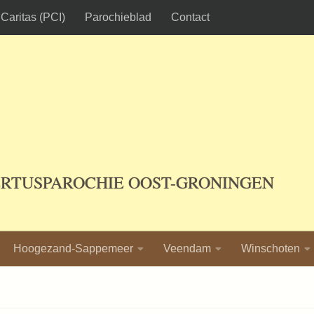
Caritas (PCI)
Parochieblad
Contact
ERTUSPAROCHIE OOST-GRONINGEN
Hoogezand-Sappemeer
Veendam
Winschoten