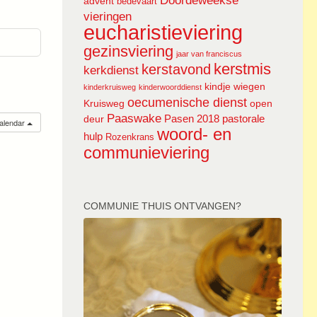
Doordeweekse
advent
bedevaart
vieringen
eucharistieviering
gezinsviering
jaar van franciscus
kerstmis
kerstavond
kerkdienst
kindje wiegen
kinderkruisweg
kinderwoorddienst
oecumenische dienst
Kruisweg
open
Paaswake
Pasen 2018
pastorale
deur
calendar
woord- en
hulp
Rozenkrans
communieviering
COMMUNIE THUIS ONTVANGEN?