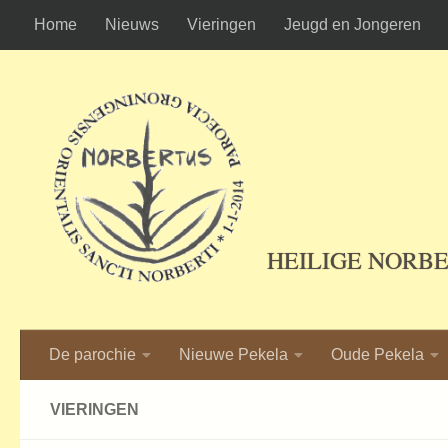
Home
Nieuws
Vieringen
Jeugd en Jongeren
Ga naar de inhoud
HEILIGE NORB
De parochie
Nieuwe Pekela
Oude Pekela
VIERINGEN