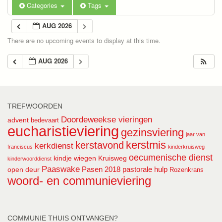
Categories
Tags
AUG 2026
There are no upcoming events to display at this time.
AUG 2026
TREFWOORDEN
Doordeweekse vieringen
advent
bedevaart
eucharistieviering
gezinsviering
jaar van
kerstmis
kerstavond
kerkdienst
franciscus
kinderkruisweg
oecumenische dienst
kindje wiegen
Kruisweg
kinderwoorddienst
Paaswake
Pasen 2018
pastorale hulp
open deur
Rozenkrans
woord- en communieviering
COMMUNIE THUIS ONTVANGEN?