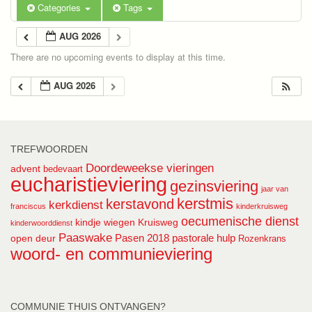
Categories
Tags
AUG 2026
There are no upcoming events to display at this time.
AUG 2026
TREFWOORDEN
Doordeweekse vieringen
advent
bedevaart
eucharistieviering
gezinsviering
jaar van
kerstmis
kerstavond
kerkdienst
franciscus
kinderkruisweg
oecumenische dienst
kindje wiegen
Kruisweg
kinderwoorddienst
Paaswake
Pasen 2018
pastorale hulp
open deur
Rozenkrans
woord- en communieviering
COMMUNIE THUIS ONTVANGEN?