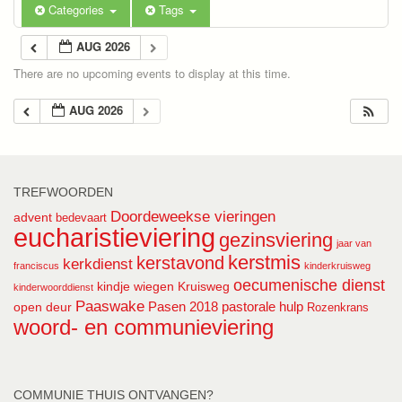
Categories
Tags
AUG 2026
There are no upcoming events to display at this time.
AUG 2026
TREFWOORDEN
Doordeweekse vieringen
advent
bedevaart
eucharistieviering
gezinsviering
jaar van
kerstmis
kerstavond
kerkdienst
franciscus
kinderkruisweg
oecumenische dienst
kindje wiegen
Kruisweg
kinderwoorddienst
Paaswake
Pasen 2018
pastorale hulp
open deur
Rozenkrans
woord- en communieviering
COMMUNIE THUIS ONTVANGEN?