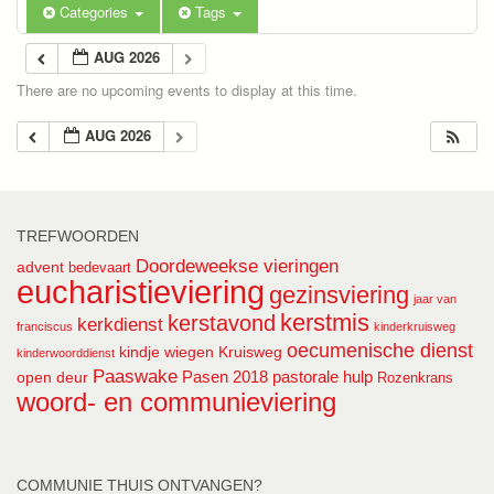
Categories
Tags
AUG 2026
There are no upcoming events to display at this time.
AUG 2026
TREFWOORDEN
Doordeweekse vieringen
advent
bedevaart
eucharistieviering
gezinsviering
jaar van
kerstmis
kerstavond
kerkdienst
franciscus
kinderkruisweg
oecumenische dienst
kindje wiegen
Kruisweg
kinderwoorddienst
Paaswake
Pasen 2018
pastorale hulp
open deur
Rozenkrans
woord- en communieviering
COMMUNIE THUIS ONTVANGEN?