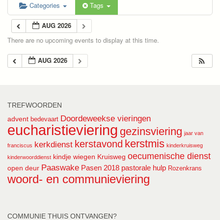
Categories
Tags
AUG 2026
There are no upcoming events to display at this time.
AUG 2026
TREFWOORDEN
Doordeweekse vieringen
advent
bedevaart
eucharistieviering
gezinsviering
jaar van
kerstmis
kerstavond
kerkdienst
franciscus
kinderkruisweg
oecumenische dienst
kindje wiegen
Kruisweg
kinderwoorddienst
Paaswake
Pasen 2018
pastorale hulp
open deur
Rozenkrans
woord- en communieviering
COMMUNIE THUIS ONTVANGEN?