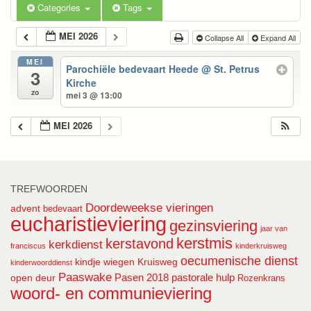
Categories
Tags
MEI 2026
Collapse All
Expand All
MEI
Parochiële bedevaart Heede
@ St. Petrus
3
Kirche
zo
mei 3 @ 13:00
MEI 2026
TREFWOORDEN
Doordeweekse vieringen
advent
bedevaart
eucharistieviering
gezinsviering
jaar van
kerstmis
kerstavond
kerkdienst
franciscus
kinderkruisweg
oecumenische dienst
kindje wiegen
Kruisweg
kinderwoorddienst
Paaswake
Pasen 2018
pastorale hulp
open deur
Rozenkrans
woord- en communieviering