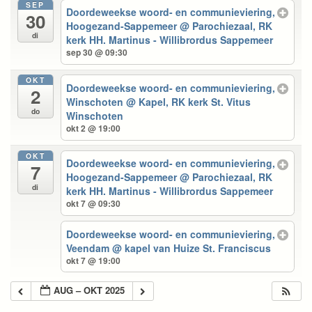
SEP
Doordeweekse woord- en communieviering,
30
Hoogezand-Sappemeer
@ Parochiezaal, RK
di
kerk HH. Martinus - Willibrordus Sappemeer
sep 30 @ 09:30
OKT
Doordeweekse woord- en communieviering,
2
Winschoten
@ Kapel, RK kerk St. Vitus
do
Winschoten
okt 2 @ 19:00
OKT
Doordeweekse woord- en communieviering,
7
Hoogezand-Sappemeer
@ Parochiezaal, RK
di
kerk HH. Martinus - Willibrordus Sappemeer
okt 7 @ 09:30
Doordeweekse woord- en communieviering,
Veendam
@ kapel van Huize St. Franciscus
okt 7 @ 19:00
AUG – OKT 2025