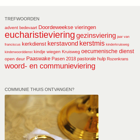
TREFWOORDEN
Doordeweekse vieringen
advent
bedevaart
eucharistieviering
gezinsviering
jaar van
kerstmis
kerstavond
kerkdienst
franciscus
kinderkruisweg
oecumenische dienst
kindje wiegen
Kruisweg
kinderwoorddienst
Paaswake
Pasen 2018
pastorale hulp
open deur
Rozenkrans
woord- en communieviering
COMMUNIE THUIS ONTVANGEN?