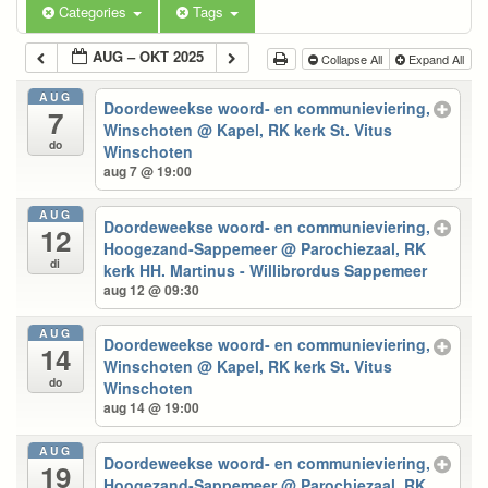
Categories
Tags
AUG – OKT 2025
Collapse All
Expand All
AUG
Doordeweekse woord- en communieviering,
7
Winschoten
@ Kapel, RK kerk St. Vitus
do
Winschoten
aug 7 @ 19:00
AUG
Doordeweekse woord- en communieviering,
12
Hoogezand-Sappemeer
@ Parochiezaal, RK
di
kerk HH. Martinus - Willibrordus Sappemeer
aug 12 @ 09:30
AUG
Doordeweekse woord- en communieviering,
14
Winschoten
@ Kapel, RK kerk St. Vitus
do
Winschoten
aug 14 @ 19:00
AUG
Doordeweekse woord- en communieviering,
19
Hoogezand-Sappemeer
@ Parochiezaal, RK