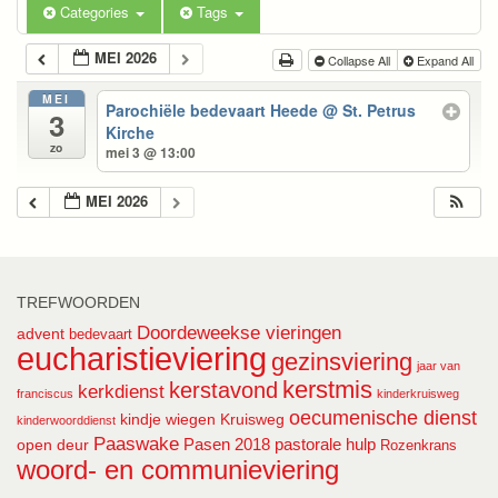
Categories
Tags
MEI 2026
Collapse All
Expand All
MEI
Parochiële bedevaart Heede
@ St. Petrus
3
Kirche
zo
mei 3 @ 13:00
MEI 2026
TREFWOORDEN
Doordeweekse vieringen
advent
bedevaart
eucharistieviering
gezinsviering
jaar van
kerstmis
kerstavond
kerkdienst
franciscus
kinderkruisweg
oecumenische dienst
kindje wiegen
Kruisweg
kinderwoorddienst
Paaswake
Pasen 2018
pastorale hulp
open deur
Rozenkrans
woord- en communieviering