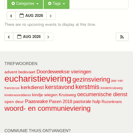
Categories
Tags
AUG 2026
There are no upcoming events to display at this time.
AUG 2026
TREFWOORDEN
Doordeweekse vieringen
advent
bedevaart
eucharistieviering
gezinsviering
jaar van
kerstmis
kerstavond
kerkdienst
franciscus
kinderkruisweg
oecumenische dienst
kindje wiegen
Kruisweg
kinderwoorddienst
Paaswake
Pasen 2018
pastorale hulp
open deur
Rozenkrans
woord- en communieviering
COMMUNIE THUIS ONTVANGEN?