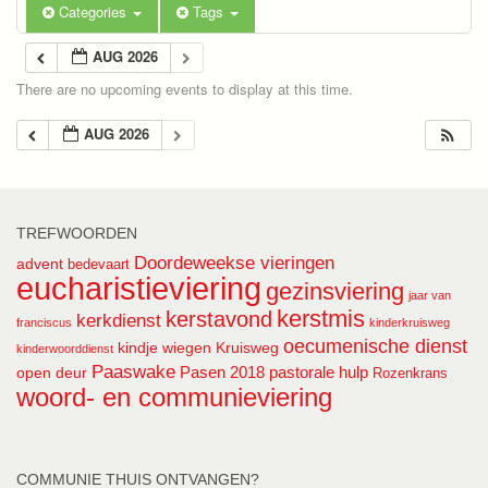
Categories
Tags
AUG 2026
There are no upcoming events to display at this time.
AUG 2026
TREFWOORDEN
Doordeweekse vieringen
advent
bedevaart
eucharistieviering
gezinsviering
jaar van
kerstmis
kerstavond
kerkdienst
franciscus
kinderkruisweg
oecumenische dienst
kindje wiegen
Kruisweg
kinderwoorddienst
Paaswake
Pasen 2018
pastorale hulp
open deur
Rozenkrans
woord- en communieviering
COMMUNIE THUIS ONTVANGEN?