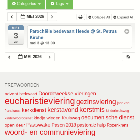
Categories
Tags
MEI 2026
Collapse All
Expand All
MEI
Parochiële bedevaart Heede
@ St. Petrus
3
Kirche
zo
mei 3 @ 13:00
MEI 2026
TREFWOORDEN
Doordeweekse vieringen
advent
bedevaart
eucharistieviering
gezinsviering
jaar van
kerstmis
kerstavond
kerkdienst
franciscus
kinderkruisweg
oecumenische dienst
kindje wiegen
Kruisweg
kinderwoorddienst
Paaswake
Pasen 2018
pastorale hulp
open deur
Rozenkrans
woord- en communieviering