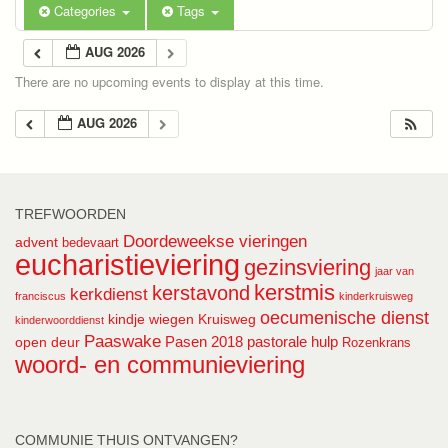
Categories
Tags
AUG 2026
There are no upcoming events to display at this time.
AUG 2026
TREFWOORDEN
Doordeweekse vieringen
advent
bedevaart
eucharistieviering
gezinsviering
jaar van
kerstmis
kerstavond
kerkdienst
franciscus
kinderkruisweg
oecumenische dienst
kindje wiegen
Kruisweg
kinderwoorddienst
Paaswake
Pasen 2018
pastorale hulp
open deur
Rozenkrans
woord- en communieviering
COMMUNIE THUIS ONTVANGEN?