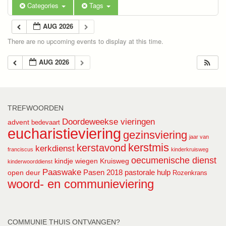
Categories
Tags
AUG 2026
There are no upcoming events to display at this time.
AUG 2026
TREFWOORDEN
Doordeweekse vieringen
advent
bedevaart
eucharistieviering
gezinsviering
jaar van
kerstmis
kerstavond
kerkdienst
franciscus
kinderkruisweg
oecumenische dienst
kindje wiegen
Kruisweg
kinderwoorddienst
Paaswake
Pasen 2018
pastorale hulp
open deur
Rozenkrans
woord- en communieviering
COMMUNIE THUIS ONTVANGEN?