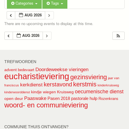
Categories
Tags
AUG 2026
There are no upcoming events to display at this time.
AUG 2026
TREFWOORDEN
Doordeweekse vieringen
advent
bedevaart
eucharistieviering
gezinsviering
jaar van
kerstmis
kerstavond
kerkdienst
franciscus
kinderkruisweg
oecumenische dienst
kindje wiegen
Kruisweg
kinderwoorddienst
Paaswake
Pasen 2018
pastorale hulp
open deur
Rozenkrans
woord- en communieviering
COMMUNIE THUIS ONTVANGEN?