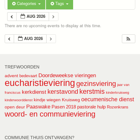
Categories
Tags
AUG 2026
There are no upcoming events to display at this time.
AUG 2026
TREFWOORDEN
Doordeweekse vieringen
advent
bedevaart
eucharistieviering
gezinsviering
jaar van
kerstmis
kerstavond
kerkdienst
franciscus
kinderkruisweg
oecumenische dienst
kindje wiegen
Kruisweg
kinderwoorddienst
Paaswake
Pasen 2018
pastorale hulp
open deur
Rozenkrans
woord- en communieviering
COMMUNIE THUIS ONTVANGEN?