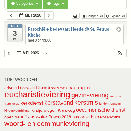
Categories
Tags
MEI 2026
Collapse All
Expand All
MEI
Parochiële bedevaart Heede
@ St. Petrus
3
Kirche
zo
mei 3 @ 13:00
MEI 2026
TREFWOORDEN
Doordeweekse vieringen
advent
bedevaart
eucharistieviering
gezinsviering
jaar van
kerstmis
kerstavond
kerkdienst
franciscus
kinderkruisweg
oecumenische dienst
kindje wiegen
Kruisweg
kinderwoorddienst
Paaswake
Pasen 2018
pastorale hulp
open deur
Rozenkrans
woord- en communieviering